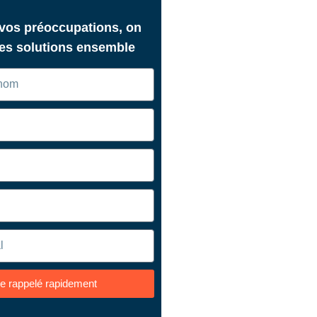
 vos préoccupations, on
des solutions ensemble
re rappelé rapidement