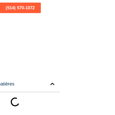
(514) 570-1072
atières