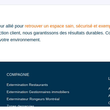
eur allié pour
retrouver un espace sain, sécurisé et exemp
tion client, nous garantissons des résultats durables. 
 votre environnement.
COMPAGNIE
Extermination Restaurants
A
Extermination Gestionnaires immobiliers
A
Exterminateur Rongeurs Montréal
C
Zones desservies