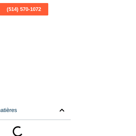
(514) 570-1072
atières